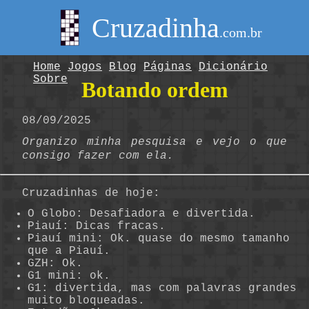
Cruzadinha
.com.br
Home
Jogos
Blog
Páginas
Dicionário
Sobre
Botando ordem
08/09/2025
Organizo minha pesquisa e vejo o que
consigo fazer com ela.
Cruzadinhas de hoje:
O Globo: Desafiadora e divertida.
Piauí: Dicas fracas.
Piauí mini: Ok. quase do mesmo tamanho
que a Piauí.
GZH: Ok.
G1 mini: ok.
G1: divertida, mas com palavras grandes
muito bloqueadas.