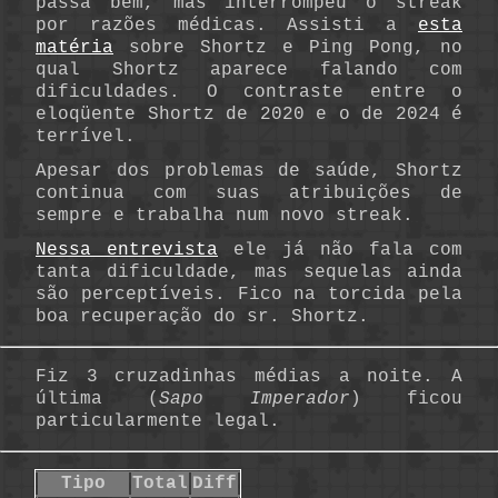
passa bem, mas interrompeu o streak
por razões médicas. Assisti a
esta
matéria
sobre Shortz e Ping Pong, no
qual Shortz aparece falando com
dificuldades. O contraste entre o
eloqüente Shortz de 2020 e o de 2024 é
terrível.
Apesar dos problemas de saúde, Shortz
continua com suas atribuições de
sempre e trabalha num novo streak.
Nessa entrevista
ele já não fala com
tanta dificuldade, mas sequelas ainda
são perceptíveis. Fico na torcida pela
boa recuperação do sr. Shortz.
Fiz 3 cruzadinhas médias a noite. A
última (
Sapo Imperador
) ficou
particularmente legal.
Tipo
Total
Diff