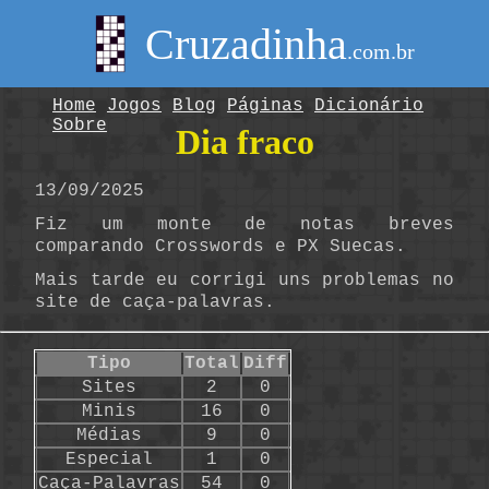
Cruzadinha
.com.br
Home
Jogos
Blog
Páginas
Dicionário
Sobre
Dia fraco
13/09/2025
Fiz um monte de notas breves
comparando Crosswords e PX Suecas.
Mais tarde eu corrigi uns problemas no
site de caça-palavras.
Tipo
Total
Diff
Sites
2
0
Minis
16
0
Médias
9
0
Especial
1
0
Caça-Palavras
54
0