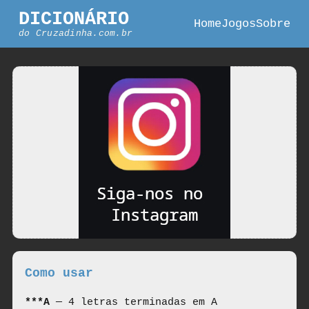
DICIONÁRIO
Home
Jogos
Sobre
do
Cruzadinha.com.br
Como usar
***A
— 4 letras terminadas em A