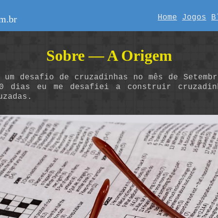
Home
Jogos
B
m.br
Sobre — A Origem
e um desafio de cruzadinhas no mês de Setemb
 dias eu me desafiei a construir cruzadin
uzadas.