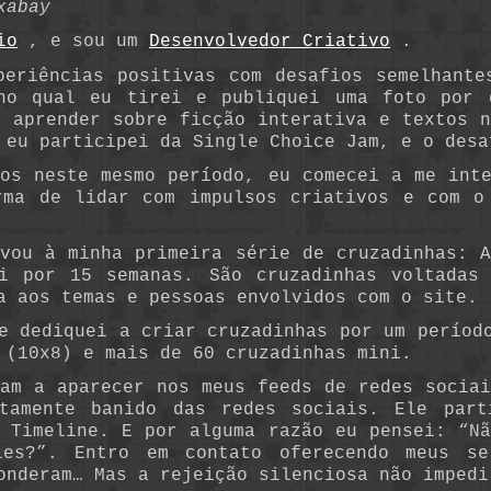
xabay
io
, e sou um
Desenvolvedor Criativo
.
periências positivas com desafios semelhant
 no qual eu tirei e publiquei uma foto por 
 aprender sobre ficção interativa e textos n
 eu participei da Single Choice Jam, e o desa
nos neste mesmo período, eu comecei a me inte
rma de lidar com impulsos criativos e com 
evou à minha primeira série de cruzadinhas: A
ei por 15 semanas. São cruzadinhas voltada
 aos temas e pessoas envolvidos com o site.
e dediquei a criar cruzadinhas por um períod
 (10x8) e mais de 60 cruzadinhas mini.
çam a aparecer nos meus feeds de redes sociai
stamente banido das redes sociais. Ele part
o Timeline. E por alguma razão eu pensei: “Nã
les?”. Entro em contato oferecendo meus se
onderam… Mas a rejeição silenciosa não impedi