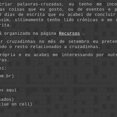
criar palavras-cruzadas, eu tenho me inco
das coisas que eu gosto, ou de eventos e p
0 dias de escrita que eu acabei de concluir
ssim, ultimamente tenho lido crônicas e me 
rita.
tá organizado na página
Recursos
.
ar cruzadinhas no mês de setembro eu preten
odo o resto relacionados a cruzadinhas.
rópria e eu acabei me interessando por out
ras.
ei:
om.br)
os aqui
sados)
clue on cell)