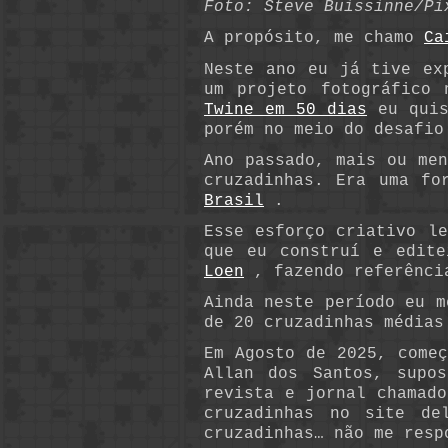
Foto: Steve Buissinne/Pi
A propósito, me chamo
Ca
Neste ano eu já tive ex
um projeto fotográfico
Twine em 50 dias
eu quis
porém no meio do desafio
Ano passado, mais ou me
cruzadinhas. Era uma fo
Brasil
.
Esse esforço criativo l
que eu construí e edit
Loen
, fazendo referência
Ainda neste período eu m
de 20 cruzadinhas médias
Em Agosto de 2025, come
Allan dos Santos, supo
revista e jornal chamad
cruzadinhas no site de
cruzadinhas… não me resp