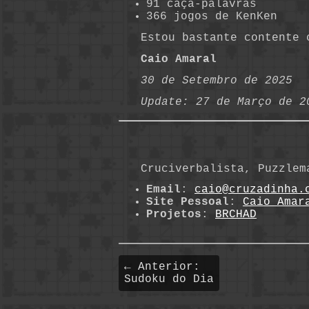
91 caça-palavras
366 jogos de KenKen
Estou bastante contente 
Caio Amaral
30 de Setembro de 2025
Update: 27 de Março de 2
Cruciverbalista, Puzzlem
Email
:
caio@cruzadinha.
Site Pessoal
:
Caio Amar
Projetos
:
BRCHAD
← Anterior:
Sudoku do Dia