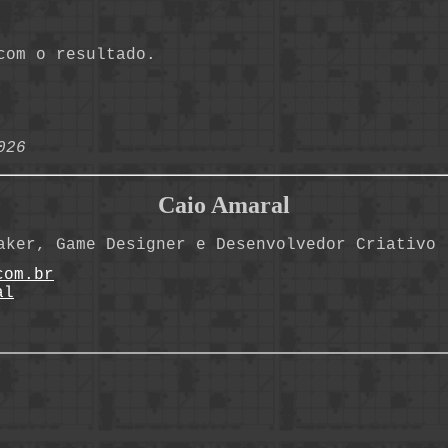
com o resultado.
026
Caio Amaral
aker, Game Designer e Desenvolvedor Criativo
com.br
al