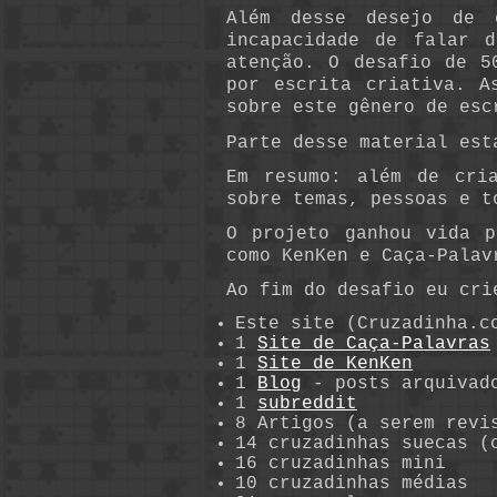
Além desse desejo de 
incapacidade de falar 
atenção. O desafio de 5
por escrita criativa. A
sobre este gênero de esc
Parte desse material es
Em resumo: além de cri
sobre temas, pessoas e t
O projeto ganhou vida p
como KenKen e Caça-Palav
Ao fim do desafio eu cri
Este site (Cruzadinha.c
1
Site de Caça-Palavras
1
Site de KenKen
1
Blog
- posts arquivad
1
subreddit
8 Artigos (a serem revi
14 cruzadinhas suecas (
16 cruzadinhas mini
10 cruzadinhas médias