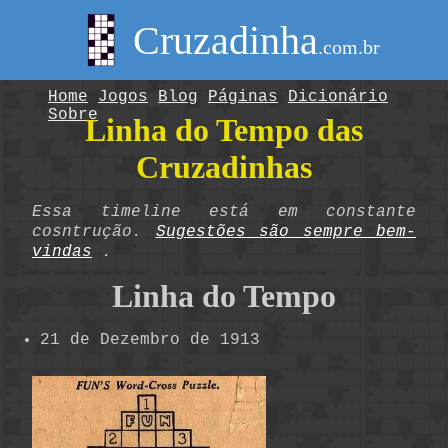
Cruzadinha
.com.br
Home
Jogos
Blog
Páginas
Dicionário
Sobre
Linha do Tempo das
Cruzadinhas
Essa timeline está em constante
cosntrução.
Sugestões são sempre bem-
vindas
.
Linha do Tempo
21 de Dezembro de 1913